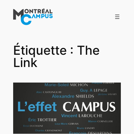
Aller
au
contenu
Étiquette :
The
Link