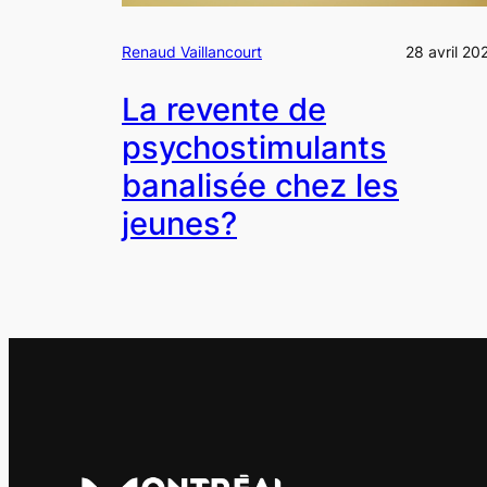
Renaud Vaillancourt
28 avril 20
La revente de
psychostimulants
banalisée chez les
jeunes?