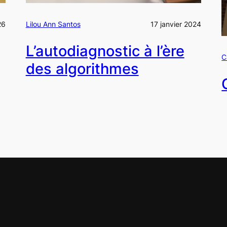
26
Lilou Ann Santos
17 janvier 2024
L’autodiagnostic à l’ère
C
des algorithmes