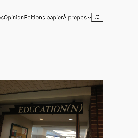
Rechercher
os
Opinion
Éditions papier
À propos