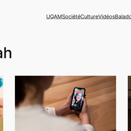
UQAM
Société
Culture
Vidéos
Balad
ah