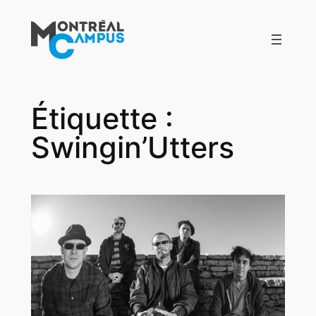
Aller
au
contenu
Étiquette :
Swingin’Utters