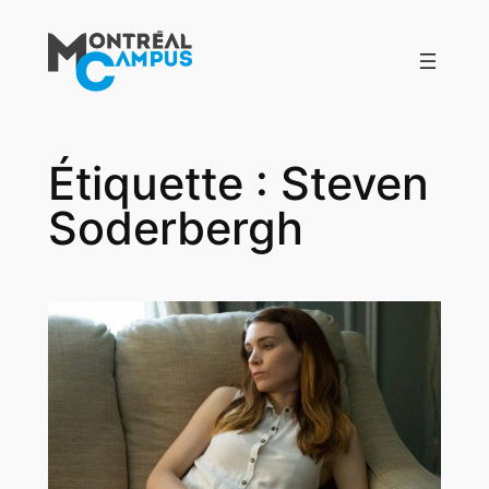
Aller
au
contenu
Étiquette :
Steven
Soderbergh