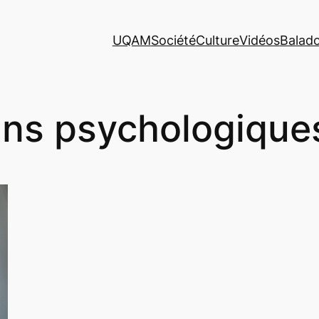
UQAM
Société
Culture
Vidéos
Balad
ins psychologique