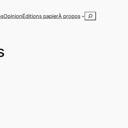
Rechercher
os
Opinion
Éditions papier
À propos
s