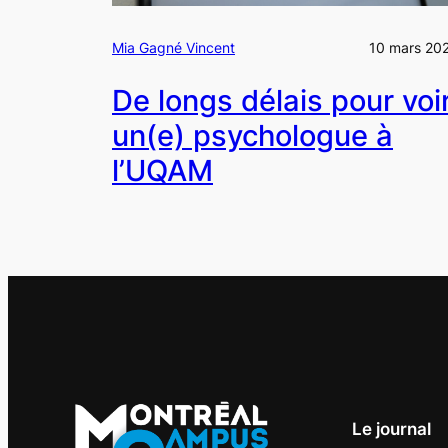
Mia Gagné Vincent
10 mars 20
De longs délais pour voi
un(e) psychologue à
l’UQAM
Le journal