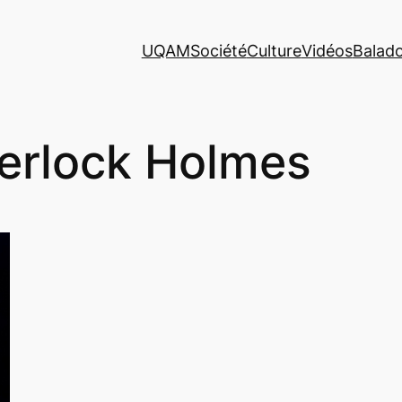
UQAM
Société
Culture
Vidéos
Balad
erlock Holmes