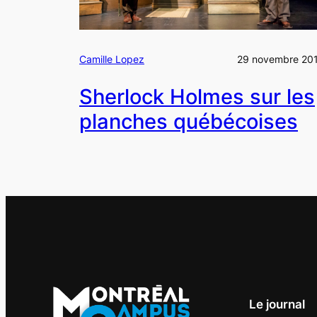
Camille Lopez
29 novembre 20
Sherlock Holmes sur les
planches québécoises
Le journal