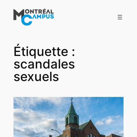
Aller
au
contenu
Étiquette :
scandales
sexuels