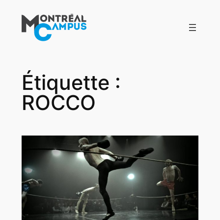
Aller
au
contenu
Étiquette :
ROCCO