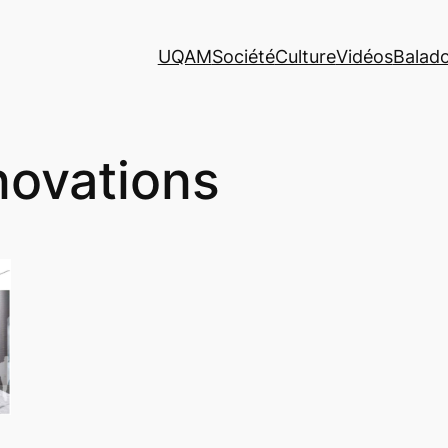
UQAM
Société
Culture
Vidéos
Balad
novations