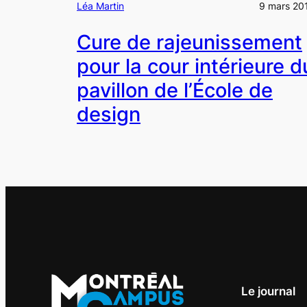
Léa Martin
9 mars 20
Cure de rajeunissement
pour la cour intérieure d
pavillon de l’École de
design
Le journal