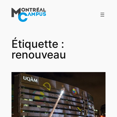
Aller
au
contenu
Étiquette :
renouveau