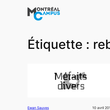
Aller
au
contenu
Étiquette :
re
Ewan Sauves
10 avril 20