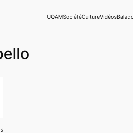
UQAM
Société
Culture
Vidéos
Balad
bello
12