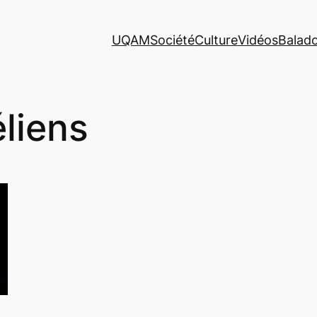
UQAM
Société
Culture
Vidéos
Balad
éliens