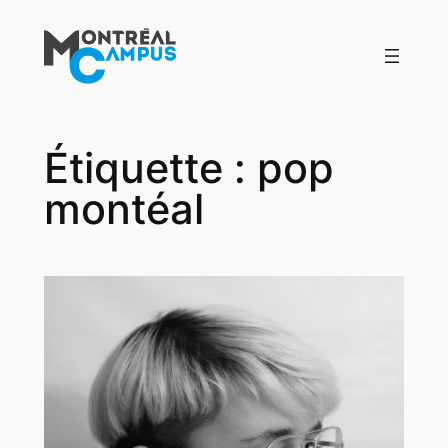
Aller
au
contenu
Étiquette :
pop
montéal