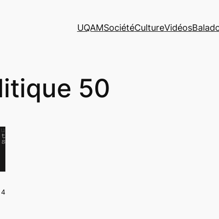
UQAM
Société
Culture
Vidéos
Balad
litique 50
14