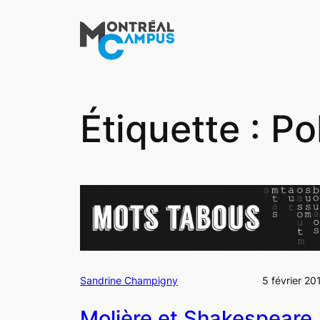
Aller
au
contenu
Étiquette :
Po
Sandrine Champigny
5 février 20
Molière et Shakespeare