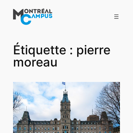
Aller
au
contenu
Étiquette :
pierre
moreau