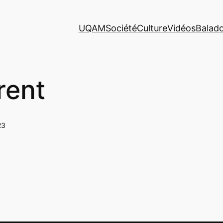
UQAM
Société
Culture
Vidéos
Balad
rent
23