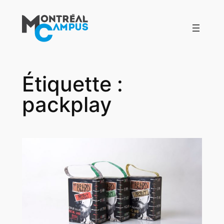
Aller
au
contenu
Étiquette :
packplay