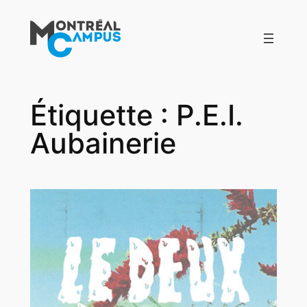
Aller
au
contenu
Étiquette :
P.E.I.
Aubainerie