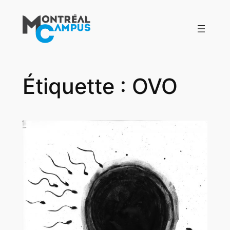
Aller
au
contenu
Étiquette :
OVO