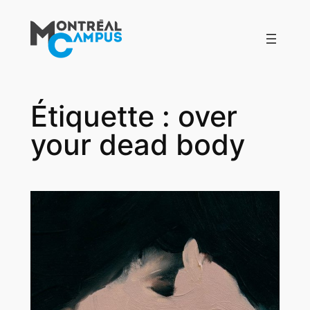
Aller
au
contenu
Étiquette :
over
your dead body