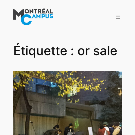
Aller
au
contenu
Étiquette :
or sale