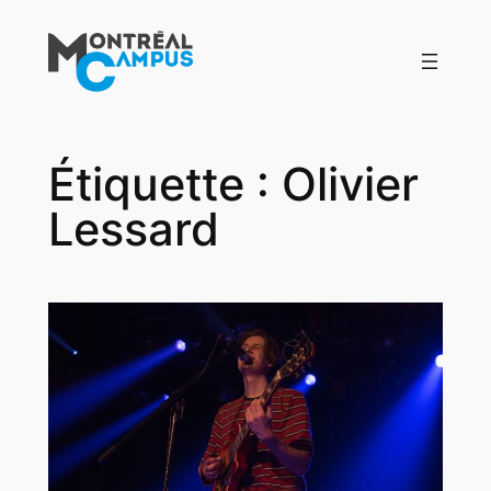
Aller
au
contenu
Étiquette :
Olivier
Lessard