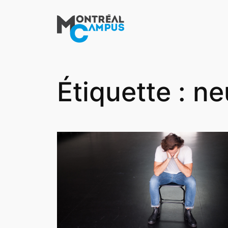
Aller
au
contenu
Étiquette :
ne