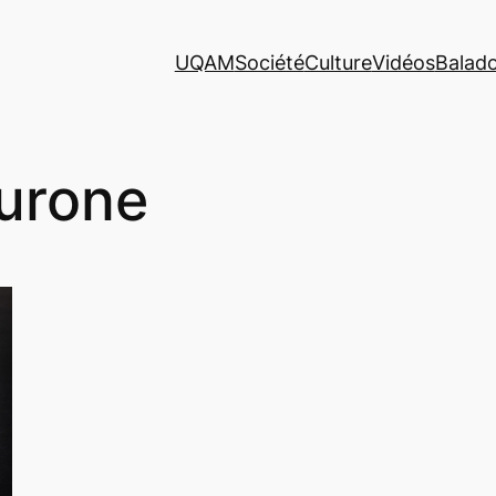
UQAM
Société
Culture
Vidéos
Balad
urone