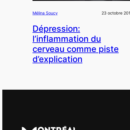
Mélina Soucy
23 octobre 20
Dépression:
l’inflammation du
cerveau comme piste
d’explication