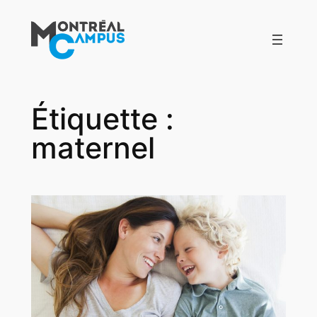
Aller
au
contenu
Étiquette :
maternel