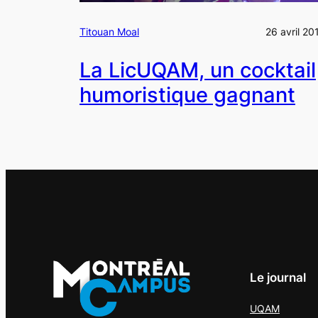
Titouan Moal
26 avril 20
La LicUQAM, un cocktail
humoristique gagnant
Le journal
UQAM