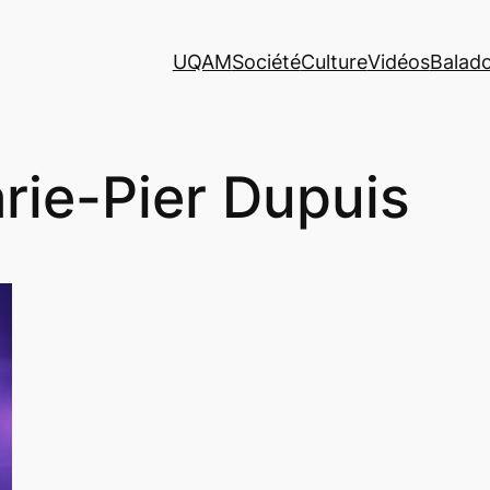
UQAM
Société
Culture
Vidéos
Balad
rie-Pier Dupuis