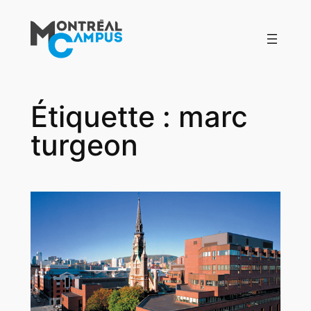
Aller
au
contenu
Étiquette :
marc
turgeon