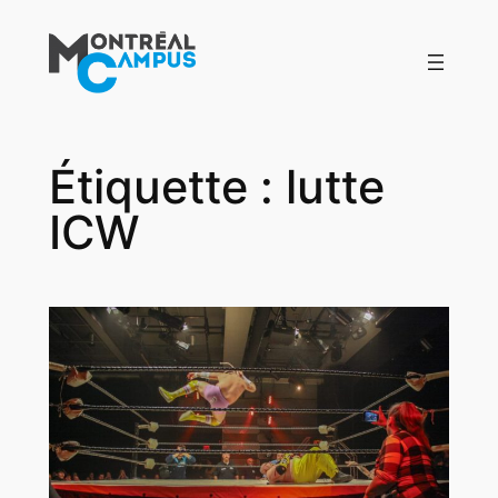
Aller
au
contenu
Étiquette :
lutte
ICW