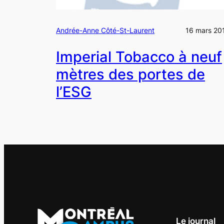
Andrée-Anne Côté-St-Laurent
16 mars 20
Imperial Tobacco à neuf
mètres des portes de
l’ESG
Le journal