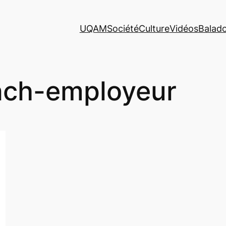
UQAM
Société
Culture
Vidéos
Balad
nch-employeur