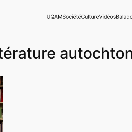
UQAM
Société
Culture
Vidéos
Balad
ttérature autochto