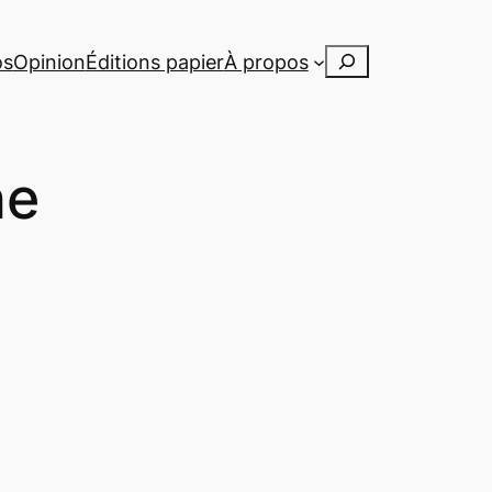
Rechercher
os
Opinion
Éditions papier
À propos
ne