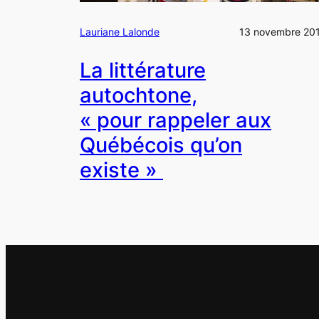
Lauriane Lalonde
13 novembre 20
La littérature
autochtone,
« pour rappeler aux
Québécois qu’on
existe »