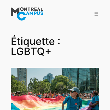
Aller
au
contenu
Étiquette :
LGBTQ+