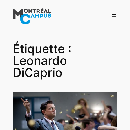
Aller
au
contenu
Étiquette :
Leonardo
DiCaprio