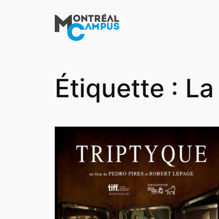
Aller
au
contenu
Étiquette :
La