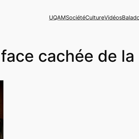
UQAM
Société
Culture
Vidéos
Balad
 face cachée de la