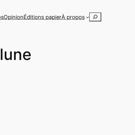
Rechercher
os
Opinion
Éditions papier
À propos
 lune