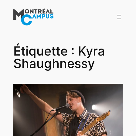
Aller
au
contenu
Étiquette :
Kyra
Shaughnessy