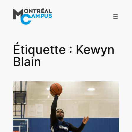
Aller
au
contenu
Étiquette :
Kewyn
Blain