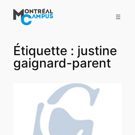
Aller
au
contenu
Étiquette :
justine
gaignard-parent