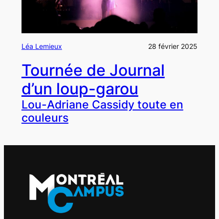
Léa Lemieux
28 février 2025
Tournée de Journal
d’un loup-garou
Lou-Adriane Cassidy toute en
couleurs