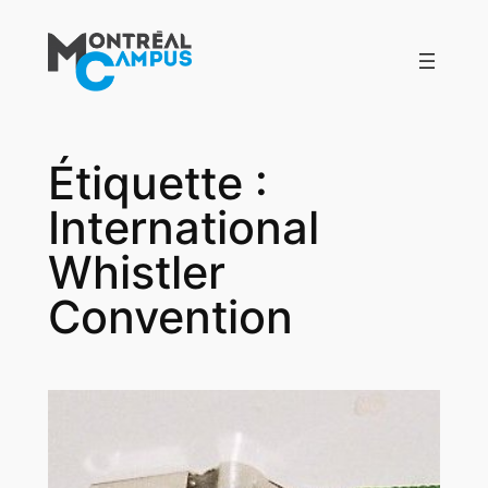
Aller
au
contenu
Étiquette :
International
Whistler
Convention