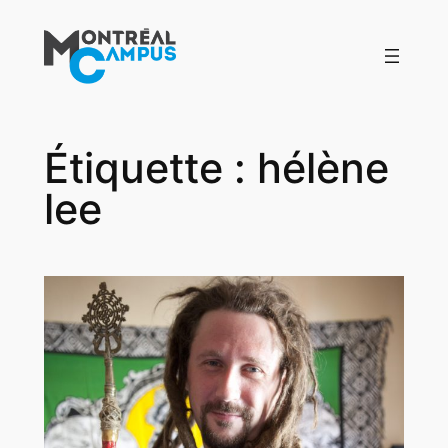
Aller
au
contenu
Étiquette :
hélène
lee