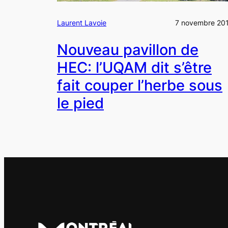
Laurent Lavoie
7 novembre 20
Nouveau pavillon de
HEC: l’UQAM dit s’être
fait couper l’herbe sous
le pied