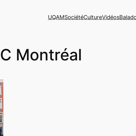
UQAM
Société
Culture
Vidéos
Balad
C Montréal