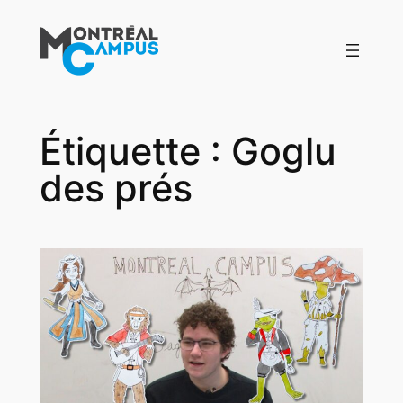
Aller
au
contenu
Étiquette :
Goglu
des prés