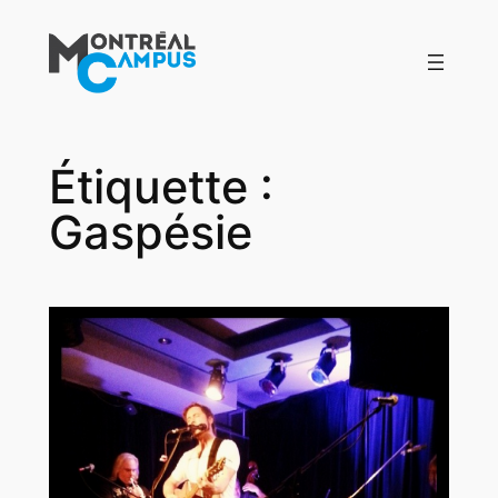
Aller
au
contenu
Étiquette :
Gaspésie