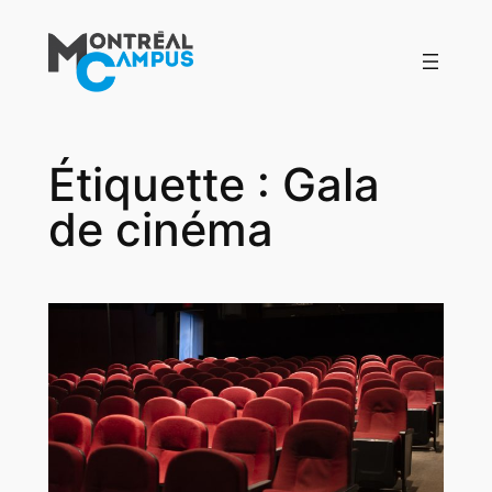
Aller
au
contenu
Étiquette :
Gala
de cinéma