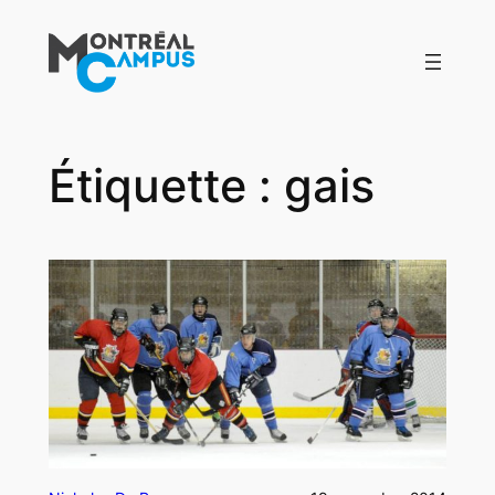
Aller
au
contenu
Étiquette :
gais