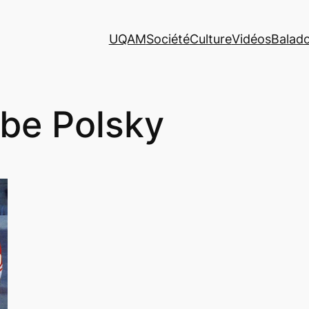
UQAM
Société
Culture
Vidéos
Balad
be Polsky