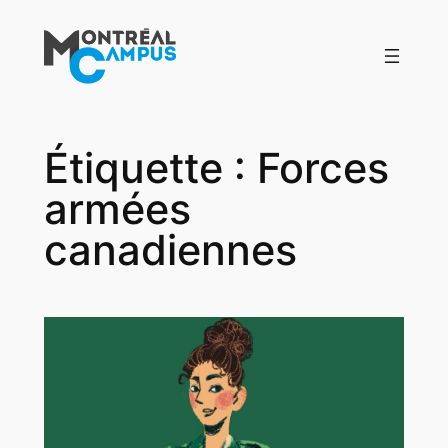
Aller
au
contenu
Étiquette :
Forces
armées
canadiennes