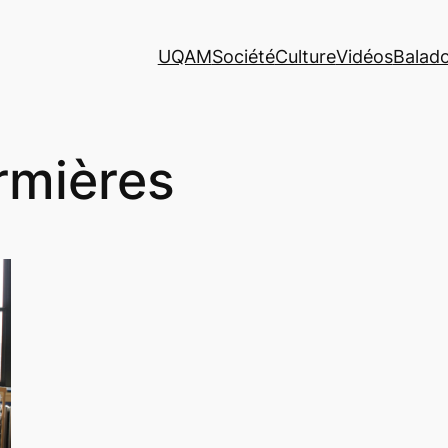
UQAM
Société
Culture
Vidéos
Balad
rmières