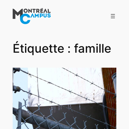
Aller
au
contenu
Étiquette :
famille