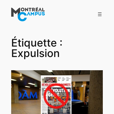
Aller
au
contenu
Étiquette :
Expulsion