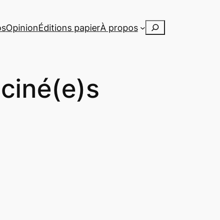
Rechercher
os
Opinion
Éditions papier
À propos
ciné(e)s