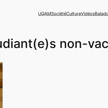
UQAM
Société
Culture
Vidéos
Balad
udiant(e)s non-vac