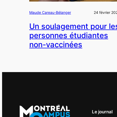
Maude Careau-Bélanger
24 février 20
Un soulagement pour le
personnes étudiantes
non-vaccinées
Le journal