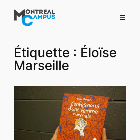
Aller
au
contenu
Étiquette :
Éloïse
Marseille